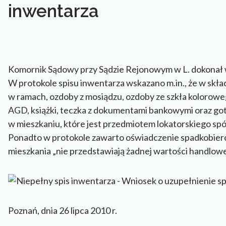
inwentarza
Komornik Sądowy przy Sądzie Rejonowym w L. dokonał w d
W protokole spisu inwentarza wskazano m.in., że w skła
w ramach, ozdoby z mosiądzu, ozdoby ze szkła kolorow
AGD, książki, teczka z dokumentami bankowymi oraz go
w mieszkaniu, które jest przedmiotem lokatorskiego spó
Ponadto w protokole zawarto oświadczenie spadkobierc
mieszkania „nie przedstawiają żadnej wartości handlowe
Poznań, dnia 26 lipca 2010 r.