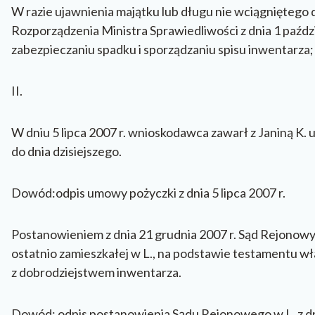
W razie ujawnienia majątku lub długu nie wciągniętego 
Rozporządzenia Ministra Sprawiedliwości z dnia 1 paźd
zabezpieczaniu spadku i sporządzaniu spisu inwentarza; D
II.
W dniu 5 lipca 2007 r. wnioskodawca zawarł z Janiną K
do dnia dzisiejszego.
Dowód:odpis umowy pożyczki z dnia 5 lipca 2007 r.
Postanowieniem z dnia 21 grudnia 2007 r. Sąd Rejonowy w 
ostatnio zamieszkałej w L., na podstawie testamentu w
z dobrodziejstwem inwentarza.
Dowód: odpis postanowienia Sądu Rejonowego w L. z dn