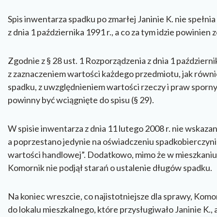
Spis inwentarza spadku po zmarłej Janinie K. nie speł
z dnia 1 października 1991 r., a co za tym idzie powinie
Zgodnie z § 28 ust. 1 Rozporządzenia z dnia 1 październ
z zaznaczeniem wartości każdego przedmiotu, jak równie
spadku, z uwzględnieniem wartości rzeczy i praw sporny
powinny być wciągnięte do spisu (§ 29).
W spisie inwentarza z dnia 11 lutego 2008 r. nie wska
a poprzestano jedynie na oświadczeniu spadkobierczyni 
wartości handlowej”. Dodatkowo, mimo że w mieszkaniu
Komornik nie podjął starań o ustalenie długów spadku.
Na koniec wreszcie, co najistotniejsze dla sprawy, Kom
do lokalu mieszkalnego, które przysługiwało Janinie K., 