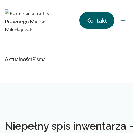
Przejdź
do
treści
Kontakt
Aktualności
Pisma
Niepełny spis inwentarza 