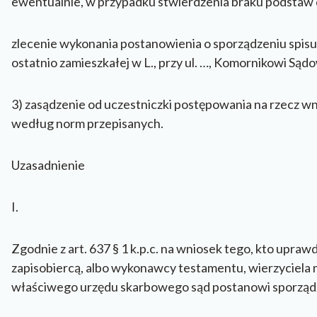
ewentualnie, w przypadku stwierdzenia braku podstaw do
zlecenie wykonania postanowienia o sporządzeniu spisu i
ostatnio zamieszkałej w L., przy ul. …, Komornikowi Są
3) zasądzenie od uczestniczki postępowania na rzecz
według norm przepisanych.
Uzasadnienie
I.
Zgodnie z art. 637 § 1 k.p.c. na wniosek tego, kto upr
zapisobiercą, albo wykonawcy testamentu, wierzyciela
właściwego urzędu skarbowego sąd postanowi sporządz