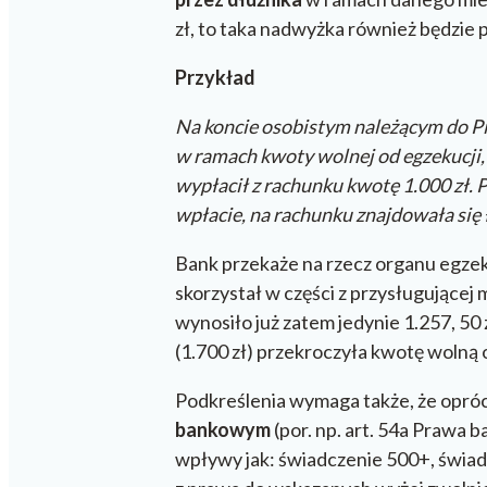
zł, to taka nadwyżka również będzie
Przykład
Na koncie osobistym należącym do Pio
w ramach kwoty wolnej od egzekucji,
wypłacił z rachunku kwotę 1.000 zł.
wpłacie, na rachunku znajdowała się 
Bank przekaże na rzecz organu egzekuc
skorzystał w części z przysługujące
wynosiło już zatem jedynie 1.257, 50 
(1.700 zł) przekroczyła kwotę wolną o 4
Podkreślenia wymaga także, że oprócz
bankowym
(por. np. art. 54a Prawa b
wpływy jak: świadczenie 500+, świadc