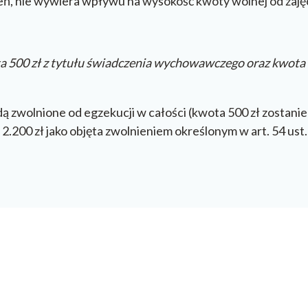
ń, nie wywiera wpływu na wysokość kwoty wolnej od zajęc
 500 zł z tytułu świadczenia wychowawczego oraz kwota 2
dą zwolnione od egzekucji w całości (kwota 500 zł zostanie
2.200 zł jako objęta zwolnieniem określonym w art. 54 us