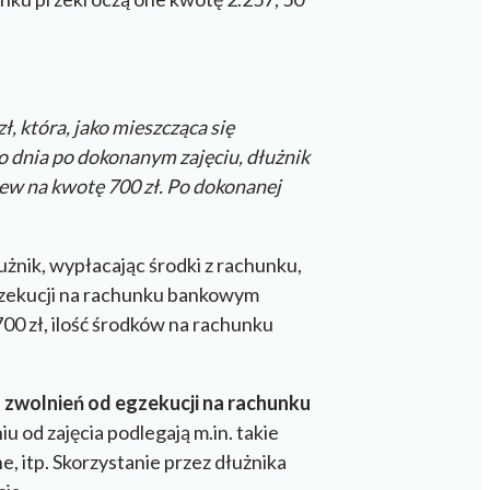
, która, jako mieszcząca się
o dnia po dokonanym zajęciu, dłużnik
lew na kwotę 700 zł. Po dokonanej
użnik, wypłacając środki z rachunku,
egzekucji na rachunku bankowym
700 zł, ilość środków na rachunku
 zwolnień od egzekucji na rachunku
iu od zajęcia podlegają m.in. takie
, itp. Skorzystanie przez dłużnika