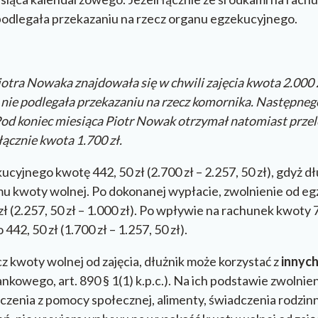
 podlegała przekazaniu na rzecz organu egzekucyjnego.
tra Nowaka znajdowała się w chwili zajęcia kwota 2.000 zł
 nie podlegała przekazaniu na rzecz komornika. Następneg
 Pod koniec miesiąca Piotr Nowak otrzymał natomiast prze
łącznie kwota 1.700 zł.
yjnego kwotę 442, 50 zł (2.700 zł – 2.257, 50 zł), gdyż dł
j mu kwoty wolnej. Po dokonanej wypłacie, zwolnienie od 
zł (2.257, 50 zł – 1.000 zł). Po wpływie na rachunek kwoty 
42, 50 zł (1.700 zł – 1.257, 50 zł).
 kwoty wolnej od zajęcia, dłużnik może korzystać z
innych
ankowego, art. 890 § 1(1) k.p.c.). Na ich podstawie zwolnien
zenia z pomocy społecznej, alimenty, świadczenia rodzinne