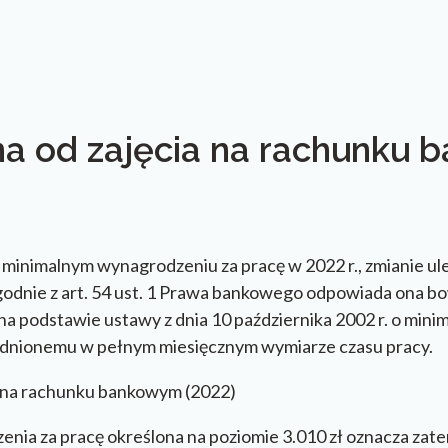
a od zajęcia na rachunku 
 minimalnym wynagrodzeniu za pracę w 2022 r., zmianie u
godnie z art. 54 ust. 1 Prawa bankowego odpowiada ona 
na podstawie ustawy z dnia 10 października 2002 r. o min
udnionemu w pełnym miesięcznym wymiarze czasu pracy.
a za pracę określona na poziomie 3.010 zł oznacza zatem