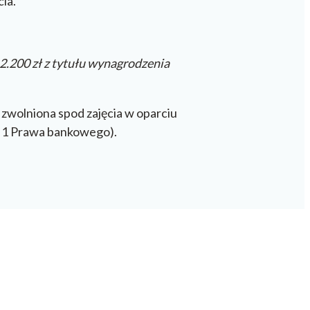
ia.
.200 zł z tytułu wynagrodzenia
 zwolniona spod zajęcia w oparciu
t. 1 Prawa bankowego).