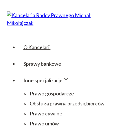
Przejdź
do
treści
O Kancelarii
Sprawy bankowe
Inne specjalizacje
Prawo gospodarcze
Obsługa prawna przedsiębiorców
Prawo cywilne
Prawo umów