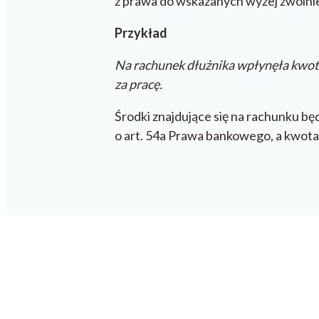
z prawa do wskazanych wyżej zwolnie
Przykład
Na rachunek dłużnika wpłynęła kwota
za pracę.
Środki znajdujące się na rachunku bę
o art. 54a Prawa bankowego, a kwota 