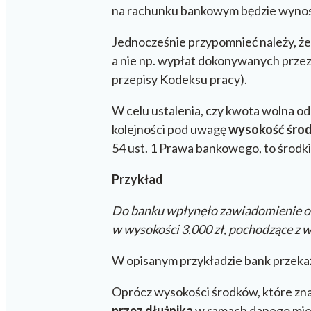
na rachunku bankowym będzie wynosi
Jednocześnie przypomnieć należy, że
a nie np. wypłat dokonywanych przez
przepisy Kodeksu pracy).
W celu ustalenia, czy kwota wolna o
kolejności pod uwagę
wysokość środ
54 ust. 1 Prawa bankowego, to środk
Przykład
Do banku wpłynęło zawiadomienie o 
w wysokości 3.000 zł, pochodzące z w
W opisanym przykładzie bank przekaże 
Oprócz wysokości środków, które zna
przez dłużnika
w ramach danego mies