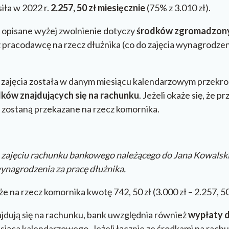
ła w 2022 r.
2.257, 50 zł miesięcznie
(75% z 3.010 zł).
 opisane wyżej zwolnienie dotyczy
środków zgromadzony
 pracodawcę na rzecz dłużnika (co do zajęcia wynagrodzen
d zajęcia została w danym miesiącu kalendarzowym przekro
ków znajdujących się na rachunku
. Jeżeli okaże się, że p
i zostaną przekazane na rzecz komornika.
zajęciu rachunku bankowego należącego do Jana Kowalski
ynagrodzenia za pracę dłużnika.
na rzecz komornika kwotę 742, 50 zł (3.000 zł – 2.257, 50 
jdują się na rachunku, bank uwzględnia również
wypłaty 
iąca kalendarzowego. Jeżeli łącznie ze środkami na rach