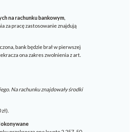
ch na rachunku bankowym
,
ia za pracę zastosowanie znajdują
czona, bank będzie brał w pierwszej
rzekracza ona zakres zwolnienia z art.
ego. Na rachunku znajdowały środki
zł).
dokonywane
unku przekroczą one kwotę 2.257, 50