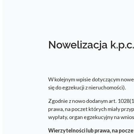
Nowelizacja k.p.c. 
W kolejnym wpisie dotyczącym noweliz
się do egzekucji z nieruchomości).
Zgodnie z nowo dodanym art. 1028(1) k
prawa, na poczet których miały prz
wypłaty, organ egzekucyjny na wniose
Wierzytelności lub prawa, na poc