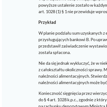
powyższe ustalenie zostało w każdy
art. 1028 (1) § 1 nie przewiduje wpr
Przykład
W planie podziału sum uzyskanych z e
przysługujących bankowi B. Po uprawo
przedstawił zaświadczenie wystawio
została spłacona.
Nie da się jednak wykluczyć, że w n
z całokształtu okoliczności sprawy. 
należności alimentacyjnych. Stwierd
należności alimentacyjnych może być
Konieczność sięgnięcia przez wierzy
do § 4 art. 1028 k.p.c., zgodnie z któ
na rachunku depozytowym Ministra F