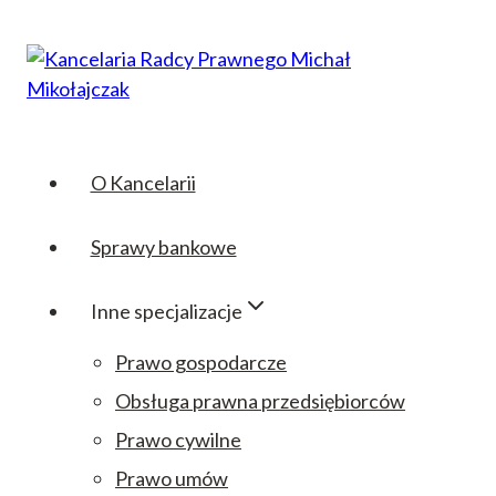
Przejdź
do
treści
O Kancelarii
Sprawy bankowe
Inne specjalizacje
Prawo gospodarcze
Obsługa prawna przedsiębiorców
Prawo cywilne
Prawo umów