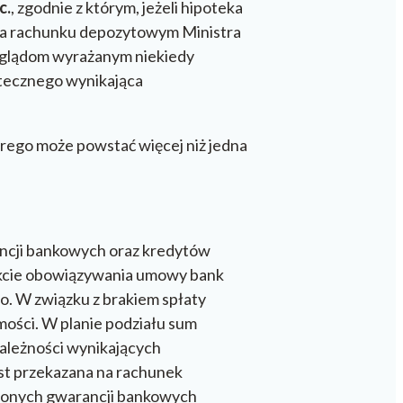
c.
, zgodnie z którym, jeżeli hipoteka
e na rachunku depozytowym Ministra
poglądom wyrażanym niekiedy
potecznego wynikająca
tórego może powstać więcej niż jedna
ancji bankowych oraz kredytów
akcie obowiązywania umowy bank
o. W związku z brakiem spłaty
ości. W planie podziału sum
należności wynikających
st przekazana na rachunek
ionych gwarancji bankowych