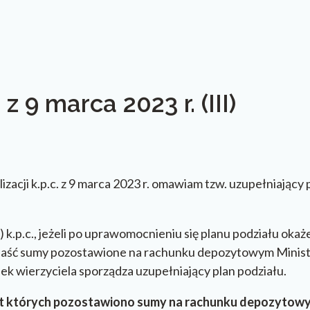
z 9 marca 2023 r. (III)
acji k.p.c. z 9 marca 2023 r. omawiam tzw. uzupełniający
.p.c., jeżeli po uprawomocnieniu się planu podziału okaże s
ypaść sumy pozostawione na rachunku depozytowym Minis
k wierzyciela sporządza uzupełniający plan podziału.
zet których pozostawiono sumy na rachunku depozytow