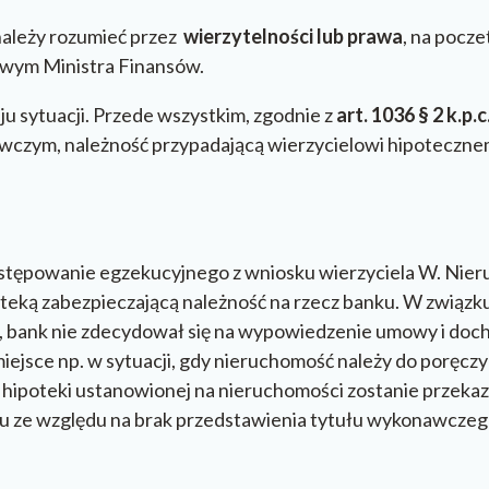
należy rozumieć przez
wierzytelności lub prawa
, na pocze
wym Ministra Finansów.
ju sytuacji. Przede wszystkim, zgodnie z
art. 1036 § 2 k.p.c
awczym, należność przypadającą wierzycielowi hipoteczne
tępowanie egzekucyjnego z wniosku wierzyciela W. Nieru
teką zabezpieczającą należność na rzecz banku. W związku
, bank nie zdecydował się na wypowiedzenie umowy i doc
sce np. w sytuacji, gdy nieruchomość należy do poręczycie
 hipoteki ustanowionej na nieruchomości zostanie przeka
u ze względu na brak przedstawienia tytułu wykonawczego