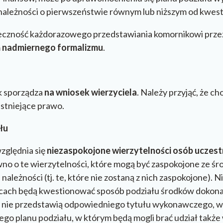
należności o pierwszeństwie równym lub niższym od kwe
ieczność każdorazowego przedstawiania komornikowi przez
m
nadmiernego formalizmu
.
k sporządza
na wniosek wierzyciela
. Należy przyjąć, że c
eistniejące prawo.
ału
zględnia się
niezaspokojone wierzytelności osób uczes
ówno o te wierzytelności, które mogą być zaspokojone ze 
 należności (tj. te, które nie zostaną z nich zaspokojone). 
ejscach będą kwestionować sposób podziału środków dokona
ki nie przedstawią odpowiedniego tytułu wykonawczego, w
ego planu podziału, w którym będą mogli brać udział także 