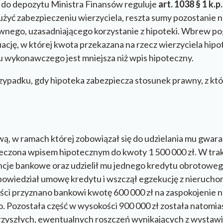
 do depozytu Ministra Finansów reguluje
art. 1038 § 1 k.p.
służyć zabezpieczeniu wierzyciela, reszta sumy pozostani
awnego, uzasadniającego korzystanie z hipoteki. Wbrew 
tuację, w której kwota przekazana na rzecz wierzyciela hi
u wykonawczego jest mniejsza niż wpis hipoteczny.
 przypadku, gdy hipoteka zabezpiecza stosunek prawny, z k
ą, w ramach której zobowiązał się do udzielania mu gwar
eczona wpisem hipotecznym do kwoty 1 500 000 zł. W tr
ancje bankowe oraz udzielił mu jednego kredytu obrotoweg
wiedział umowę kredytu i wszczął egzekucję z nieruchom
ści przyznano bankowi kwotę 600 000 zł na zaspokojenie 
 Pozostała część w wysokości 900 000 zł została natomia
rzyszłych, ewentualnych roszczeń wynikających z wystaw