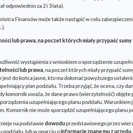
 odpowiednio za 2 i 3 lata).
istra Finansów może także nastąpić w celu zabezpieczeni
.).
lności lub prawa, na poczet których miały przypaść su
a możliwość wystąpienia z wnioskiem o sporządzenie uzupeł
telności lub prawa
, na poczet których miały przypaść su
jest do końca jasne, kto ma dokonać powyższego ustalenia
ełniający plan podziału. Trzeba przyjąć, że ocena, czy dan
dy komornik uważa, że dane prawo (wierzytelność) objęte
o sporządzenia uzupełniającego planu podziału. Warunkiem 
m. Komornik nie może sporządzić uzupełniającego planu po
stnieje na podstawie
dowodu
przedstawionego przez wierzy
 podziału, lub w oparciu o
informacje znane mu z urzędu