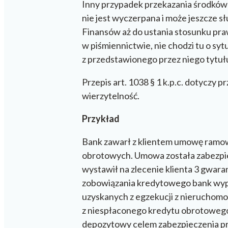
Inny przypadek przekazania środków
nie jest wyczerpana i może jeszcze 
Finansów aż do ustania stosunku pr
w piśmiennictwie, nie chodzi tu o sy
z przedstawionego przez niego tytuł
Przepis art. 1038 § 1 k.p.c. dotyczy
wierzytelność.
Przykład
Bank zawarł z klientem umowę ramow
obrotowych. Umowa została zabezpi
wystawił na zlecenie klienta 3 gwar
zobowiązania kredytowego bank wypo
uzyskanych z egzekucji z nieruchomo
z niespłaconego kredytu obrotowego.
depozytowy celem zabezpieczenia p