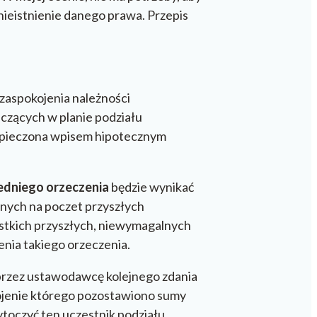
ieistnienie danego prawa. Przepis
 zaspokojenia należności
iczących w planie podziału
ezpieczona wpisem hipotecznym
dniego orzeczenia
będzie wynikać
anych na poczet przyszłych
ystkich przyszłych, niewymagalnych
nia takiego orzeczenia.
 przez ustawodawcę kolejnego zdania
kojenie którego pozostawiono sumy
oczyć ten uczestnik podziału,