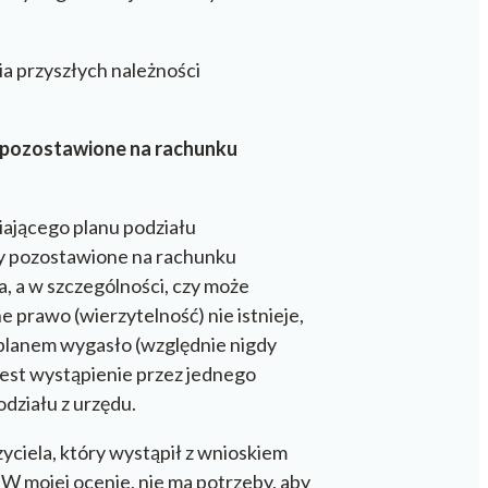
a przyszłych należności
my pozostawione na rachunku
niającego planu podziału
my pozostawione na rachunku
, a w szczególności, czy może
e prawo (wierzytelność) nie istnieje,
 planem wygasło (względnie nigdy
jest wystąpienie przez jednego
działu z urzędu.
ciela, który wystąpił z wnioskiem
. W mojej ocenie, nie ma potrzeby, aby