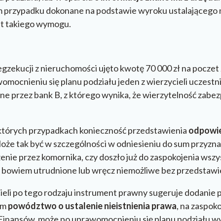
m przypadku dokonane na podstawie wyroku ustalającego n
ost takiego wymogu.
gzekucji z nieruchomości ujęto kwotę 70 000 zł na poczet
mocnieniu się planu podziału jeden z wierzycieli uczestn
ne przez bank B, z którego wynika, że wierzytelność zab
iektórych przypadkach konieczność przedstawienia
odpowie
Może tak być w szczególności w odniesieniu do sum przyzn
zenie przez komornika, czy doszło już do zaspokojenia wsz
 bowiem utrudnione lub wręcz niemożliwe bez przedstawie
cieli po tego rodzaju instrument prawny sugeruje dodanie
rym
powództwo o ustalenie nieistnienia prawa
, na zaspo
inansów, może po uprawomocnieniu się planu podziału wyt