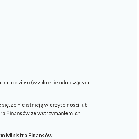
 plan podziału (w zakresie odnoszącym
ię, że nie istnieją wierzytelności lub
tra Finansów ze wstrzymaniem ich
ym Ministra Finansów