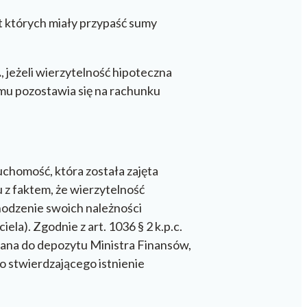
t których miały przypaść sumy
.
, jeżeli wierzytelność hipoteczna
mu pozostawia się na rachunku
chomość, która została zajęta
 z faktem, że wierzytelność
hodzenie swoich należności
la). Zgodnie z art. 1036 § 2 k.p.c.
zana do depozytu Ministra Finansów,
 stwierdzającego istnienie