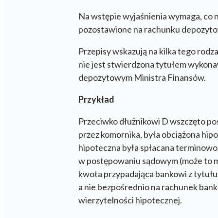
Na wstępie wyjaśnienia wymaga, co 
pozostawione na rachunku depozyto
Przepisy wskazują na kilka tego rodza
nie jest stwierdzona tytułem wykon
depozytowym Ministra Finansów.
Przykład
Przeciwko dłużnikowi D wszczęto pos
przez komornika, była obciążona hipo
hipoteczna była spłacana terminowo
w postępowaniu sądowym (może to miej
kwota przypadająca bankowi z tytułu
a nie bezpośrednio na rachunek bank
wierzytelności hipotecznej.