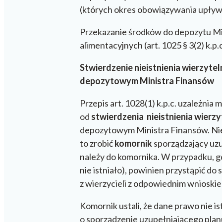
(których okres obowiązywania upływał
Przekazanie środków do depozytu Min
alimentacyjnych (art. 1025 § 3(2) k.p.c
Stwierdzenie nieistnienia wierzyte
depozytowym Ministra Finansów
Przepis art. 1028(1) k.p.c. uzależni
od
stwierdzenia nieistnienia wierzy
depozytowym Ministra Finansów. Nie 
to zrobić
komornik
sporządzający uzup
należy do komornika. W przypadku, g
nie istniało), powinien przystąpić d
z wierzycieli z odpowiednim wnioskie
Komornik ustali, że dane prawo nie i
o sporządzenie uzupełniającego planu