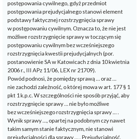
postępowania cywilnego, gdyż przedmiot
postępowania prejudycjalnego stanowi element
podstawy faktycznej rozstrzygnięcia sprawy
w postępowaniu cywilnym. Oznacza to, że nie jest
możliwe rozstrzygnięcie sprawy w toczącym się
postępowaniu cywilnym bez wcześniejszego
rozstrzygnięcia kwestii prejudycjalnych (por.
postanowienie SA w Katowicach z dnia 10 kwietnia
2006 r., III APz 11/06, LEX nr 21709).
Powód podnosi, że pomiędzy sprawą … oraz …
nie zachodzi zależność, o której mowa w art. 177 § 1
pkt 1 k.p.c. W szczególności nie sposób przyjąć, aby
rozstrzygnięcie sprawy … nie było możliwe
bez wcześniejszego rozstrzygnięcia sprawy … .
Wynik sprawy …, opartej na podobnym czy nawet
takim samym stanie faktycznym, nie stanowi
prejudycjalności dla sprawy … . Prejudycjalność,