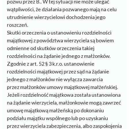
pozwu przez B.. W tej sytuacji nie może ulegać
wątpliwości, że działania pozwanego mają na celu
utrudnienie wierzycielowi dochodzenia jego
roszczeń.
Skutki orzeczenia o ustanowieniu rozdzielności
majątkowej z powództwa wierzyciela są bowiem
odmienne od skutków orzeczenia takiej
rozdzielności na żądanie jednego z małżonków.
Zgodnie z art. 52 § 3 k.r.o. ustanowienie
rozdzielności majątkowej przez sąd na żądanie
jednego z małżonków nie wyłącza zawarcia
przez małżonków umowy majątkowej małżeńskiej.
Jeżeli rozdzielność majątkowa została ustanowiona
na żądanie wierzyciela, małżonkowie mogą zawrzeć
umowę majątkową małżeńską po dokonaniu
podziału majątku wspólnego lub po uzyskaniu
przez wierzyciela zabezpieczenia, albo zaspokojenia