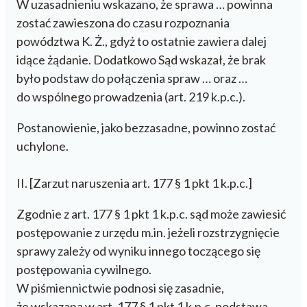
W uzasadnieniu wskazano, że sprawa … powinna
zostać zawieszona do czasu rozpoznania
powództwa K. Ż., gdyż to ostatnie zawiera dalej
idące żądanie. Dodatkowo Sąd wskazał, że brak
było podstaw do połączenia spraw … oraz …
do wspólnego prowadzenia (art. 219 k.p.c.).
Postanowienie, jako bezzasadne, powinno zostać
uchylone.
II. [Zarzut naruszenia art. 177 § 1 pkt 1 k.p.c.]
Zgodnie z art. 177 § 1 pkt 1 k.p.c. sąd może zawiesić
postępowanie z urzędu m.in. jeżeli rozstrzygnięcie
sprawy zależy od wyniku innego toczącego się
postępowania cywilnego.
W piśmiennictwie podnosi się zasadnie,
że wskazana w art. 177 § 1 pkt 1 k.p.c. podstawa