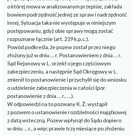
o której mowa w analizowanym przepisie, zakłada
bowiem podrzędność jednej ze spraw i nadrzędność
innej. Sytuacja taka nie występuje w niniejszym
postępowaniu, gdyż obie sprawy mogą zostać
rozpoznane łącznie (art. 219 k.p.c.).
Powód podkreśla, że pozew został przez niego
złożony już w dniu … r. Postanowieniem z dnia … r.
Sąd Rejonowy w L. orzekł o jego częściowym
zabezpieczeniu, a następnie Sąd Okręgowy w L.
zmienił to postanowienie i przychylił się do wniosku
o udzielenie zabezpieczenia w całości (por.
postanowienie z dnia … r., …).
W odpowiedzi na to pozwany K. Ż. wystąpił
z pozwem o ustanowienie rozdzielności majątkowej
z datą wsteczną. Pozew wpłynął do Sądu dopiero
w dniu … r., a więc prawie trzy miesiące po złożeniu