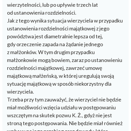
wierzytelności, lub po upływie trzech lat
od ustanowienia rozdzielności.
Jak z tego wynika sytuacja wierzyciela w przypadku
ustanowienia rozdzielności majątkowej z jego
powództwa jest diametralnie lepsza od tej,
gdy orzeczenie zapada na żądanie jednego
z małżonków. W tym drugim przypadku
małżonkowie mogą bowiem, zaraz po ustanowieniu
rozdzielności majątkowej, zawrzeć umowę
majątkową małżeńską, w której uregulują swoją
sytuację majątkową w sposób niekorzystny dla
wierzyciela.
Trzeba przy tym zauważyć, że wierzyciel nie będzie
miał możliwości wzięcia udziału w postępowaniu
wszczętym na skutek pozwu K. Ż., gdyż nie jest
stroną tego postępowania. Nie będzie miał również
wpływu na jego przebieg oraz dowody, które