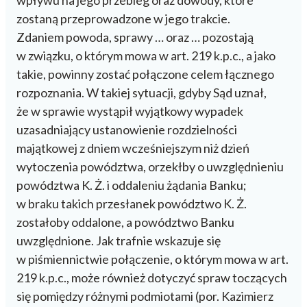
zostaną przeprowadzone w jego trakcie.
Zdaniem powoda, sprawy … oraz … pozostają
w związku, o którym mowa w art. 219 k.p.c., a jako
takie, powinny zostać połączone celem łącznego
rozpoznania. W takiej sytuacji, gdyby Sąd uznał,
że w sprawie wystąpił wyjątkowy wypadek
uzasadniający ustanowienie rozdzielności
majątkowej z dniem wcześniejszym niż dzień
wytoczenia powództwa, orzekłby o uwzględnieniu
powództwa K. Ż. i oddaleniu żądania Banku;
w braku takich przesłanek powództwo K. Ż.
zostałoby oddalone, a powództwo Banku
uwzględnione. Jak trafnie wskazuje się
w piśmiennictwie połączenie, o którym mowa w art.
219 k.p.c., może również dotyczyć spraw toczących
się pomiędzy różnymi podmiotami (por. Kazimierz