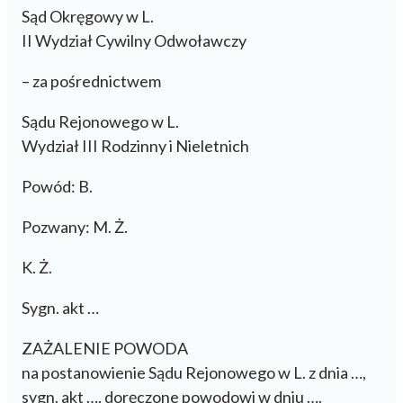
Sąd Okręgowy w L.
II Wydział Cywilny Odwoławczy
– za pośrednictwem
Sądu Rejonowego w L.
Wydział III Rodzinny i Nieletnich
Powód: B.
Pozwany: M. Ż.
K. Ż.
Sygn. akt …
ZAŻALENIE POWODA
na postanowienie Sądu Rejonowego w L. z dnia …,
sygn. akt …, doręczone powodowi w dniu ….