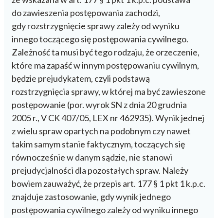
do zawieszenia postępowania zachodzi,
gdy rozstrzygnięcie sprawy zależy od wyniku
innego toczącego się postępowania cywilnego.
Zależność ta musi być tego rodzaju, że orzeczenie,
które ma zapaść w innym postępowaniu cywilnym,
będzie prejudykatem, czyli podstawą
rozstrzygnięcia sprawy, w której ma być zawieszone
postępowanie (por. wyrok SN z dnia 20 grudnia
2005 r., V CK 407/05, LEX nr 462935). Wynik jednej
z wielu spraw opartych na podobnym czy nawet
takim samym stanie faktycznym, toczących się
równocześnie w danym sądzie, nie stanowi
prejudycjalności dla pozostałych spraw. Należy
bowiem zauważyć, że przepis art. 177 § 1 pkt 1 k.p.c.
znajduje zastosowanie, gdy wynik jednego
postępowania cywilnego zależy od wyniku innego